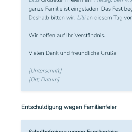
Lillis
Großeltern feiern am
Freitag, den 4. 
ganze Familie ist eingeladen. Das Fest be
Deshalb bitten wir,
Lilli
an diesem Tag vom
Wir hoffen auf Ihr Verständnis.
Vielen Dank und freundliche Grüße!
[Unterschrift]
[Ort; Datum]
Entschuldigung wegen Familienfeier